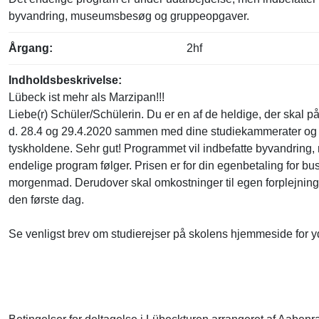
byvandring, museumsbesøg og gruppeopgaver.
Årgang:
2hf
Indholdsbeskrivelse:
Lübeck ist mehr als Marzipan
!!!
Liebe(r)
Schüler
/
Schülerin
.
Du er en af de heldige, der skal p
d.
28
.
4
og
29
.
4
.20
20
sammen med dine studiek
ammerater og 
tysk
holdene.
Sehr
gut!
Programmet vil indbefatte byvandrin
endelige program følger.
Prisen
er
for
din
egenbetaling for
bu
morgenmad. Derudover skal omkostninger til
egen
forplejnin
den første dag.
Se venligst brev om studierejser på skole
ns hjemmeside for y