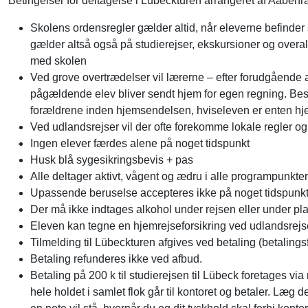
Betingelser for deltagelse i Lübeckturen arrangeret af Aabenr
Skolens ordensregler gælder altid, når eleverne befinde
gælder altså også på studierejser, ekskursioner og overalt
med skolen
Ved grove overtrædelser vil lærerne – efter forudgående af
pågældende elev bliver sendt hjem for egen regning. Bes
forældrene inden hjemsendelsen, hviseleven er enten h
Ved udlandsrejser vil der ofte forekomme lokale regler o
Ingen elever færdes alene på noget tidspunkt
Husk blå sygesikringsbevis + pas
Alle deltager aktivt, vågent og ædru i alle programpunkter
Upassende beruselse accepteres ikke på noget tidspunkt 
Der må ikke indtages alkohol under rejsen eller under p
Eleven kan tegne en hjemrejseforsikring ved udlandsrejs
Tilmelding til Lübeckturen afgives ved betaling (betalingsf
Betaling refunderes ikke ved afbud.
Betaling på 200 k til studierejsen til Lübeck foretages vi
hele holdet i samlet flok går til kontoret og betaler. Læg d