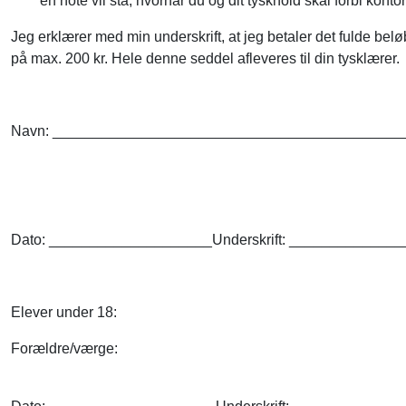
en note vil stå, hvornår du og dit tyskhold skal forbi kontor
Jeg erklærer med min underskrift, at jeg betaler det fulde belø
på max. 200 kr. Hele denne seddel afleveres til din tysklærer.
Navn:
____________________________
_______________
Dato:
_______________
_____
Underskrift:
_____________
_
Elever under 18:
Forældre/værge: