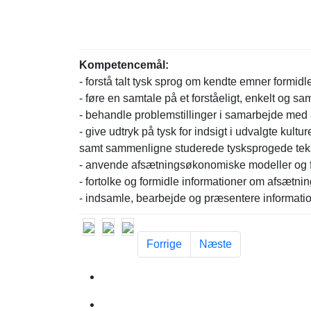
Kompetencemål:
- forstå talt tysk sprog om kendte emner formidl
- føre en samtale på et forståeligt, enkelt og
- behandle problemstillinger i samarbejde med
- give udtryk på tysk for indsigt i udvalgte k
samt sammenligne studerede tysksprogede teks
- anvende afsætningsøkonomiske modeller og f
- fortolke og formidle informationer om afsætni
- indsamle, bearbejde og præsentere informati
Forrige artikel: Botschafter Eksku
Næste artikel: Ekskursi
Forrige
Næste