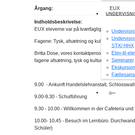
Årgang:
EUX
UNDERVISN
Indholdsbeskrivelse:
EUX eleverne var på tværfaglig besøg i Flensb
Undervisn
Undervisni
Fagene: Tysk, afsætning og kulturforståelse
STX/ HHX
Elev-til-el
Britta Dose, vores kontaktperson på Handelsl
Seminarer
fagene afsætning, tysk og kulturforståelse med
Ekskursion
Fællesarr
9.00 - Ankunft Handelslehranstalt, Schlosswall
9.00-9.30 - Schulführung
9.30 - 10.00 - Willkommen in der Cafeteria und
10.00- 10.45 - Besuch im Lernbüro. Durchwand
Schüler)