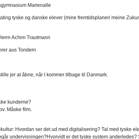
tsgymnasium Marienalle
ing tyske og danske elever (mine fremtidsplaner/ meine Zukunfts
 Herrn Achim Trautmann
rer aus Tondern
ille jer at åbne, når I kommer tilbage til Danmark.
række kunderne?
ov. Måske film.
ultur: Hvordan ser det ud med digitalisering? Tal med tyske el
oregår undervisningen?Hvorvidt er det tyske system anderlede