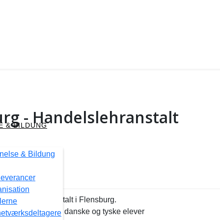
urg - Handelslehranstalt
 & BILDUNG
else & Bildung
mnasium Tønder
 leverancer
anisation
il Handelslehranstalt i Flensburg.
lerne
v aktiviteter mellem danske og tyske elever
netværksdeltagere