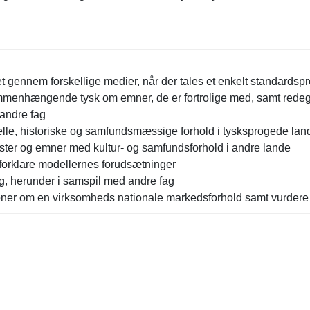
et gennem forskellige medier, når der tales et enkelt standardsp
 sammenhængende tysk om emner, de er fortrolige med, samt redeg
 andre fag
ulturelle, historiske og samfundsmæssige forhold i tysksprogede
ter og emner med kultur- og samfundsforhold i andre lande
orklare modellernes forudsætninger
ng, herunder i samspil med andre fag
oner om en virksomheds nationale markedsforhold samt vurdere
rsion til Kiel og Hamborg
on til Flensborg