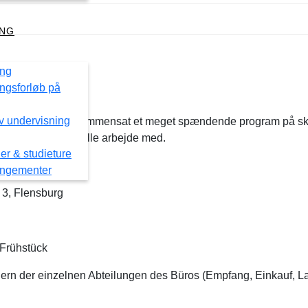
ING
urg.
ing
ngsforløb på
ev undervisning
ehranstalt havde sammensat et meget spændende program på sk
, som eleverne skulle arbejde med.
er & studieture
angementer
 3, Flensburg
 Frühstück
ern der einzelnen Abteilungen des Büros (Empfang, Einkauf, L