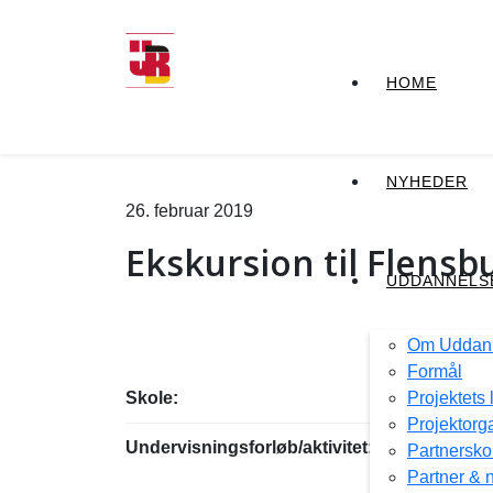
HOME
NYHEDER
26. februar 2019
Ekskursion til Flensb
UDDANNELSE
Om Uddann
Formål
Skole:
Det Blå Gy
Projektets
Projektorg
Undervisningsforløb/aktivitet:
Ekskursion t
Partnersko
Elev-til ele
Partner & 